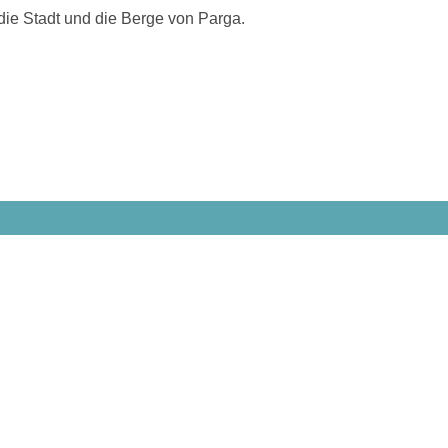
die Stadt und die Berge von Parga.
DIENSTLEISTUNGEN
Ag
LAGE
+
AKTIVITÄTEN
i
GALERIE
ΜΗ.
KONTAKT