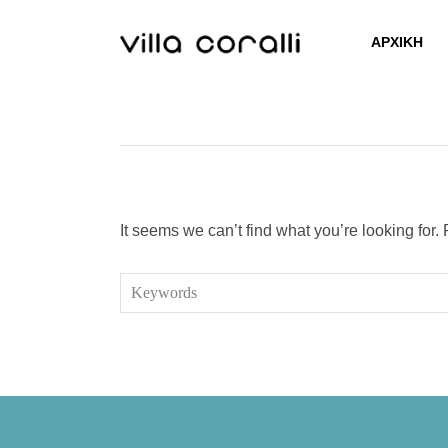
Skip
to
ΑΡΧΙΚΉ
content
It seems we can’t find what you’re looking for
Search
for: