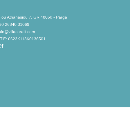
iou Athanasiou 7, GR 48060 - Parga
30 26840.31069
nfo@villacoralli.com
Τ.Ε: 0623K113K0136501