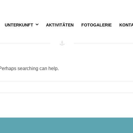
Nothing Found
UNTERKUNFT
AKTIVITÄTEN
FOTOGALERIE
KONT
. Perhaps searching can help.