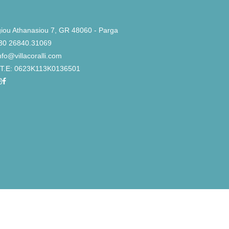
iou Athanasiou 7, GR 48060 - Parga
30 26840.31069
nfo@villacoralli.com
Τ.Ε: 0623K113K0136501